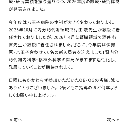
療・研究業績を振り返りつつ、2026年度の診療・研究体制
が発表されました。
今年度は八王子病院の体制が大きく変わっております。
2025年10月に内分泌代謝領域で村田 敬先生が教授に着
任されておりましたが、2026年4月に腎臓領域で酒井 行
直先生が教授に着任されました。さらに、今年度は伊勢
原・八王子合わせて6名の新入局者を迎えました！腎内分
泌代謝内科学・移植外科学の医局がますます活性化し、
発展していくことが期待されます。
当科のご紹介
日曜にもかかわらず参加いただいたOB・OGの皆様、誠に
ありがとうございました。今後ともご指導のほど何卒よろ
診療のご案内
しくお願い申し上げます。
研究
前へ
次へ
研修を希望する方へ